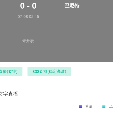
0 - 0
巴尼特
07-08 02:45
未开赛
直播(专业)
833直播(稳定高清)
文字直播
希治
巴