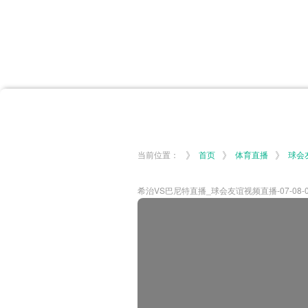
首页
体育资讯
所有联赛
大洋预选
非洲预选
亚
英超
德甲
西甲
法
挪超
俄超
欧冠
澳
》
》
》
当前位置：
首页
体育直播
球会
希治VS巴尼特直播_球会友谊视频直播-07-08-02