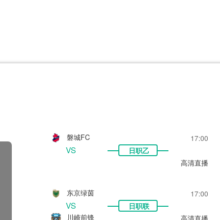
CBA
日职乙
意甲
欧联杯
巴西甲
瑞典超
非洲杯
阿甲
欧洲杯
磐城FC
17:00
VS
日职乙
高清直播
东京绿茵
17:00
VS
日职联
川崎前锋
高清直播