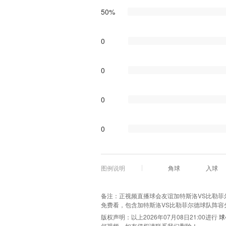
50%
0
0
0
0
图例说明
角球
入球
备注：正视频直播球会友谊加特斯洛VS比勒菲尔德
免费看，包含加特斯洛VS比勒菲尔德球队阵容
版权声明：以上2026年07月08日21:00进行
球
何视频，如有侵权请联系我们删除！