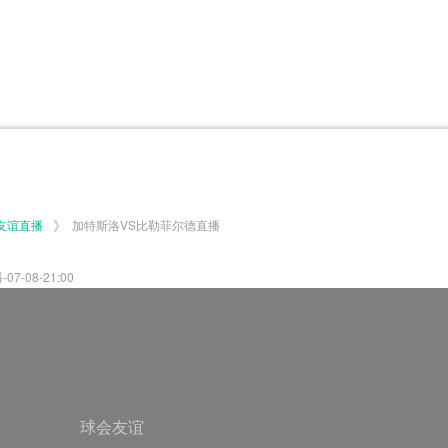
体育百科
CCTV5
体育直播
洲预选
世界杯
欧洲预选
日职联
甲
美洲杯
韩K联
NBA
超
中超
墨西联
欧国联
》
友谊直播
加特斯洛VS比勒菲尔德直播
08-21:00
球会友谊