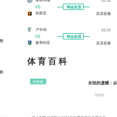
02:30
VS
球会友谊
热那亚
高清直播
卢辛纳
02:30
VS
球会友谊
的
蒙蒂利亚
高清直播
体育百科
的
世界杯
70555
的