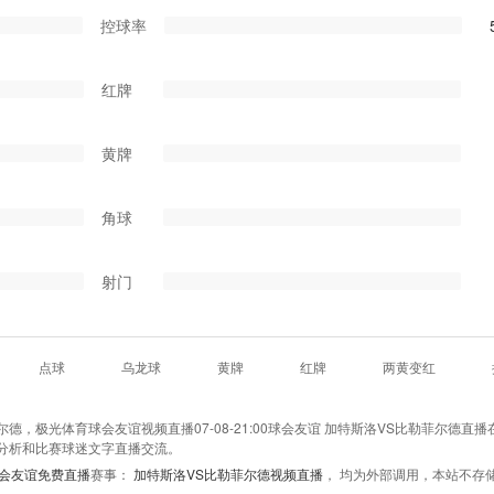
控球率
红牌
黄牌
角球
射门
点球
乌龙球
黄牌
红牌
两黄变红
，极光体育球会友谊视频直播07-08-21:00球会友谊 加特斯洛VS比勒菲尔德直播
分析和比赛球迷文字直播交流。
会友谊免费直播
赛事：
加特斯洛VS比勒菲尔德视频直播
， 均为外部调用，本站不存