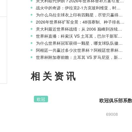
意大利取代伊朗？2026年世界杯替补方案引发争议
战火中的奇迹：伊拉克2-1力克玻利维亚，时隔40年重返世界杯舞台
为什么乌拉圭球衣上印有四颗星，尽管只赢得两次世界杯冠军？
意
2026年世界杯扩军全景：48强赛制、种子排名与淘汰赛新规则
意大利最近世界杯战绩：从 2006 巅峰到连续三届无缘正赛的沉沦
世界杯直播：科索沃 VS 土耳其，巴尔干新军迎战星月军团
为什么世界杯冠军获得一颗星，哪支球队队徽上星星最多？
阿根廷一共赢过多少次世界杯？阿根廷世界杯历史战绩一览
，
世界杯附加赛前瞻：土耳其 VS 罗马尼亚，新月之星主场冲击世界杯
相关资讯
欧冠
69008