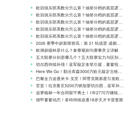
欧冠俱乐部系数分怎么算？抽签分档的底层逻辑解读
欧冠俱乐部系数分怎么算？抽签分档的底层逻辑解读
欧冠俱乐部系数分怎么算？抽签分档的底层逻辑解读
欧冠俱乐部系数分怎么算？抽签分档的底层逻辑解读
欧冠俱乐部系数分怎么算？抽签分档的底层逻辑解读
2026 赛季中超新闻资讯：第 21 轮战罢 成都蓉城领跑 津门虎读秒绝杀
欧洲超级杯是什么？参赛规则与赛事意义详解
五大联赛分别是哪几个？五大联赛实力与区别科普
切尔西持续补强！蓝军敲定多笔引援，夏窗投入稳居英超前列
Here We Go！勒沃库森3000万欧元敲定古铁雷斯，寻找格里马尔多继任者
巴黎全力追逐米卡·戈茨！阿贾克斯新星引发欧冠豪门争夺
官宣！拉克鲁瓦5200万镑加盟切尔西，蓝军补强后防线
追梦格林一年合同留守勇士！1年2770万继续搭档库里
德甲夏窗动态！多特持续追逐18岁天才卡雷查斯