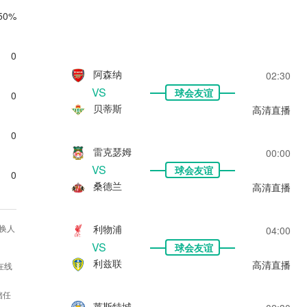
50%
0
阿森纳
02:30
VS
球会友谊
0
贝蒂斯
高清直播
0
雷克瑟姆
00:00
VS
球会友谊
0
桑德兰
高清直播
利物浦
换人
04:00
VS
球会友谊
利兹联
高清直播
在线
储任
莱斯特城