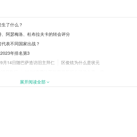
讯：第 21 轮战罢
欧洲超级杯是什么？参赛规则与赛事
发生了什么？
读秒绝杀
义详解
斯特、阿瑟梅洛、杜布拉夫卡的转会评分
何代表不同国家出战？
023年排名第3
个？五大联赛实力
切尔西持续补强！蓝军敲定多笔引援
夏窗投入稳居英超前列
9月14日随巴萨造访旧主拜仁
区俊炫为什么是状元
的球员数据
22/23赛季法甲联赛最新积分榜排名表一览
德到底多高，魔兽霍华德身高
英超有多少轮比赛
展开阅读全部
S突尼斯的对决
猛龙队是哪个国家的球队
还是支持拜仁慕尼黑出处
历史上客场比分最大的胜利
斯被FIFA禁赛多久
25英超默西塞德郡德比为何推迟？