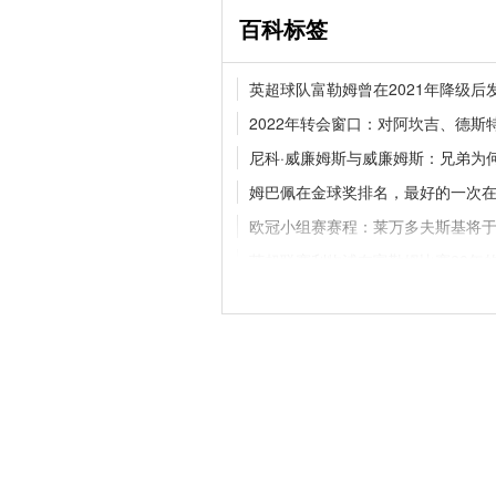
百科标签
2026 赛季中超新闻资
英超球队富勒姆曾在2021年降级后
成都蓉城领跑 津门虎
2022年转会窗口：对阿坎吉、德
尼科·威廉姆斯与威廉姆斯：兄弟为
姆巴佩在金球奖排名，最好的一次在2
五大联赛分别是哪几
与区别科普
欧冠小组赛赛程：莱万多夫斯基将于
英超联赛利物浦在富勒姆比赛28年
热火什么时候退役3号球衣
霍华
国际友谊绿茵场上激情碰撞：巴西V
2020亚冠开始时间是什么时候
我
德甲中客场比分最大的胜利，德甲
俄罗斯什么时候可以参加世界杯，俄罗
埃弗顿VS利物浦比赛何时举行？20