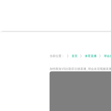
首页
体育资讯
所有联赛
大洋预选
非洲预选
亚
英超
德甲
西甲
法
挪超
俄超
欧冠
澳
》
》
》
当前位置：
首页
体育直播
球会
加特斯洛VS比勒菲尔德直播_球会友谊视频直播-07-