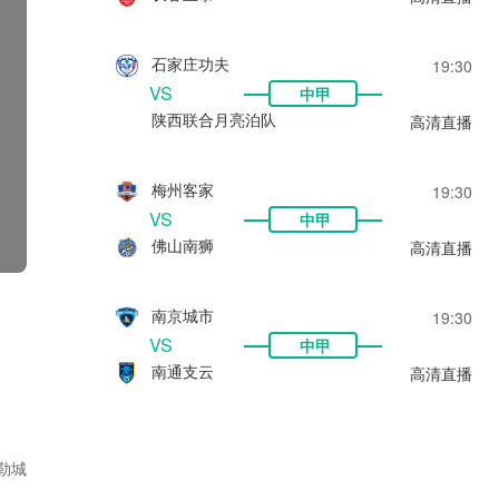
石家庄功夫
19:30
VS
中甲
陕西联合月亮泊队
高清直播
梅州客家
19:30
VS
中甲
佛山南狮
高清直播
南京城市
19:30
VS
中甲
南通支云
高清直播
勒城