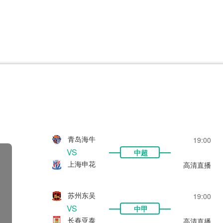
CBA
日职乙
意甲
欧联杯
巴西甲
瑞典超
非洲杯
阿甲
欧洲杯
青岛海牛
19:00
VS
中超
上海申花
高清直播
苏州东吴
19:00
VS
中甲
长春亚泰
高清直播