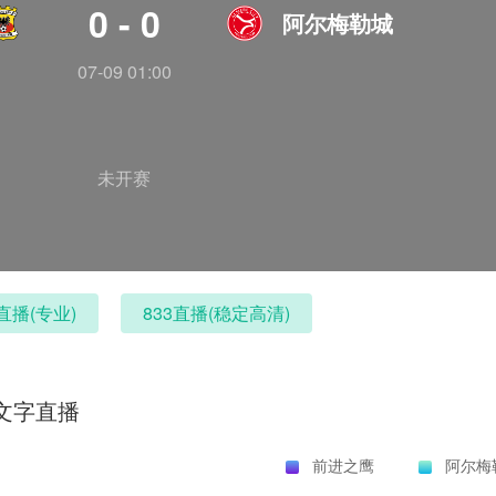
0 - 0
阿尔梅勒城
07-09 01:00
未开赛
直播(专业)
833直播(稳定高清)
文字直播
前进之鹰
阿尔梅