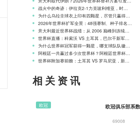
意大利取代伊朗？2026年世界杯替补方案引发争议
战火中的奇迹：伊拉克2-1力克玻利维亚，时隔40年重返世界杯舞台
为什么乌拉圭球衣上印有四颗星，尽管只赢得两次世界杯冠军？
意
2026年世界杯扩军全景：48强赛制、种子排名与淘汰赛新规则
意大利最近世界杯战绩：从 2006 巅峰到连续三届无缘正赛的沉沦
世界杯直播：科索沃 VS 土耳其，巴尔干新军迎战星月军团
为什么世界杯冠军获得一颗星，哪支球队队徽上星星最多？
阿根廷一共赢过多少次世界杯？阿根廷世界杯历史战绩一览
，
世界杯附加赛前瞻：土耳其 VS 罗马尼亚，新月之星主场冲击世界杯
相关资讯
欧冠
69008