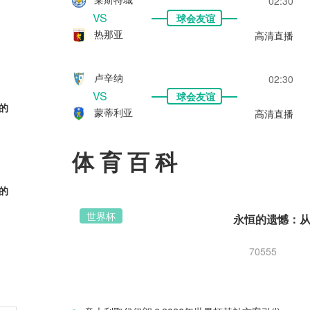
02:30
VS
球会友谊
热那亚
高清直播
卢辛纳
02:30
VS
球会友谊
的
蒙蒂利亚
高清直播
体育百科
的
世界杯
70555
的