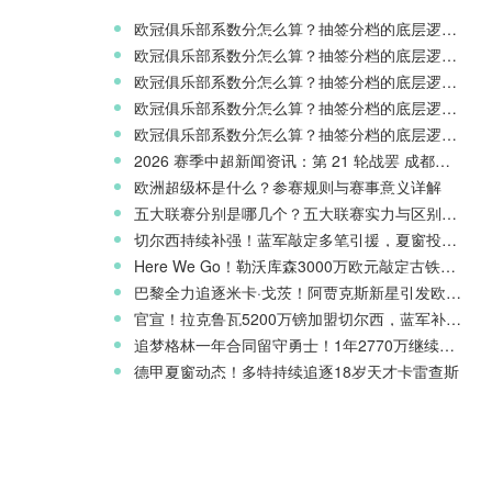
欧冠俱乐部系数分怎么算？抽签分档的底层逻辑解读
欧冠俱乐部系数分怎么算？抽签分档的底层逻辑解读
欧冠俱乐部系数分怎么算？抽签分档的底层逻辑解读
欧冠俱乐部系数分怎么算？抽签分档的底层逻辑解读
欧冠俱乐部系数分怎么算？抽签分档的底层逻辑解读
2026 赛季中超新闻资讯：第 21 轮战罢 成都蓉城领跑 津门虎读秒绝杀
欧洲超级杯是什么？参赛规则与赛事意义详解
五大联赛分别是哪几个？五大联赛实力与区别科普
切尔西持续补强！蓝军敲定多笔引援，夏窗投入稳居英超前列
Here We Go！勒沃库森3000万欧元敲定古铁雷斯，寻找格里马尔多继任者
巴黎全力追逐米卡·戈茨！阿贾克斯新星引发欧冠豪门争夺
官宣！拉克鲁瓦5200万镑加盟切尔西，蓝军补强后防线
追梦格林一年合同留守勇士！1年2770万继续搭档库里
德甲夏窗动态！多特持续追逐18岁天才卡雷查斯