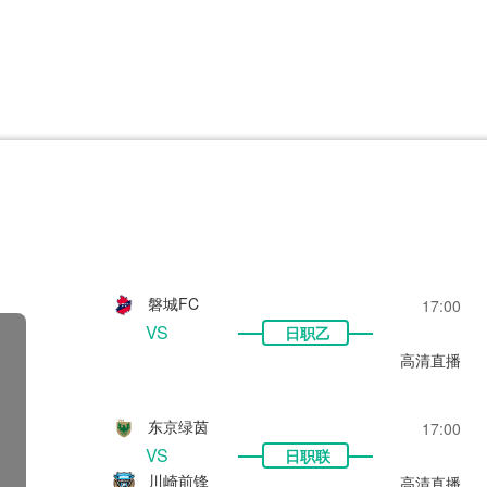
CBA
日职乙
意甲
欧联杯
巴西甲
瑞典超
非洲杯
阿甲
欧洲杯
磐城FC
17:00
VS
日职乙
高清直播
东京绿茵
17:00
VS
日职联
川崎前锋
高清直播