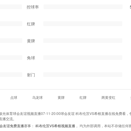
控球率
红牌
黄牌
角球
射门
点球
乌龙球
黄牌
红牌
两黄变红
体育球会友谊视频直播07-11-20:00球会友谊 科布伦茨VS希根直播在线免费看，
直播交流。
会友谊免费直播
赛事：
科布伦茨VS希根视频直播
， 均为外部调用，本站不存储任何