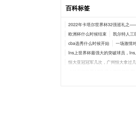
百科标签
2026 赛季中超新闻资
2022年卡塔尔世界杯32强巡礼之
成都蓉城领跑 津门虎
欧洲杯什么时候结束
凯尔特人三
cba选秀什么时候开始
一场激情
Ins上世界杯最强大的突破球员，I
五大联赛分别是哪几
与区别科普
恒大亚冠冠军几次，广州恒大拿过
卡拉宝杯使用 VAR 吗？英联杯决赛
2022年转会窗口：对伊萨克、米
2022年卡塔尔世界杯奖杯：历史、
2022世界杯在哪个国家的城市举行
2020亚冠恒大能上几个归化
郜林
科比加索尔哪年夺冠，科比和加索
世界杯预选赛的波澜：以色列的晋