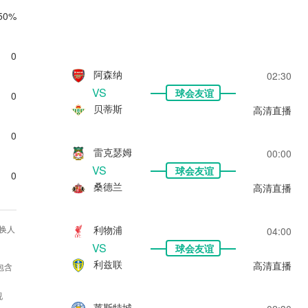
50%
0
阿森纳
02:30
VS
球会友谊
0
贝蒂斯
高清直播
0
雷克瑟姆
00:00
VS
球会友谊
0
桑德兰
高清直播
利物浦
换人
04:00
VS
球会友谊
利兹联
高清直播
包含
视
莱斯特城