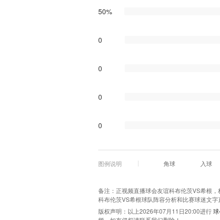
50%
0
0
0
0
图例说明
角球
入球
备注：正视频直播球会友谊科布伦茨VS希根，极光
科布伦茨VS希根球队阵容分析和比赛球迷文字
版权声明：以上2026年07月11日20:00进行
球
频，如有侵权请联系我们删除！