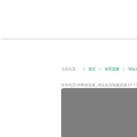
首页
体育资讯
所有联赛
大洋预选
非洲预选
亚
英超
德甲
西甲
法
挪超
俄超
欧冠
澳
》
》
》
当前位置：
首页
体育直播
球会
科布伦茨VS希根直播_球会友谊视频直播-07-11-