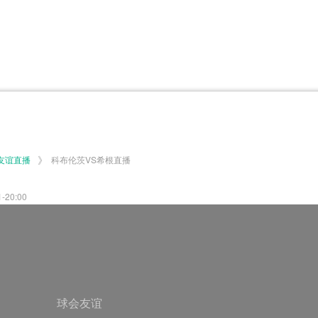
体育百科
CCTV5
体育直播
洲预选
世界杯
欧洲预选
日职联
甲
美洲杯
韩K联
NBA
超
中超
墨西联
欧国联
》
友谊直播
科布伦茨VS希根直播
20:00
球会友谊