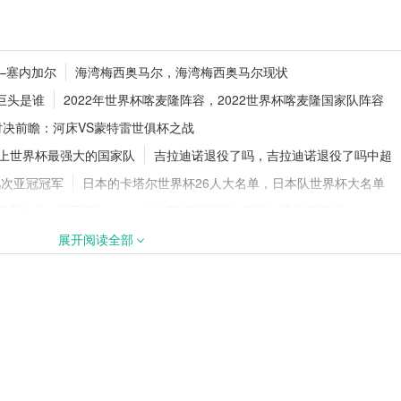
讯：第 21 轮战罢
欧洲超级杯是什么？参赛规则与赛事
——塞内加尔
海湾梅西奥马尔，海湾梅西奥马尔现状
读秒绝杀
义详解
巨头是谁
2022年世界杯喀麦隆阵容，2022世界杯喀麦隆国家队阵容
对决前瞻：河床VS蒙特雷世俱杯之战
ns上世界杯最强大的国家队
吉拉迪诺退役了吗，吉拉迪诺退役了吗中超
个？五大联赛实力
切尔西持续补强！蓝军敲定多笔引援
夏窗投入稳居英超前列
几次亚冠冠军
日本的卡塔尔世界杯26人大名单，日本队世界杯大名单
VAR技术的运用规则
2022年英超联赛薪水最高的球员有哪些
利克、佩佩、卡塞米罗的转会评分
展开阅读全部
设计者及其意义
，2022世界杯在哪个国家城市举办
阿森纳拿过欧联杯冠军吗
外号为什么叫郜林斯曼
尔哪个赛季夺冠
埃弗顿为什么叫太妃糖
级之路与争议