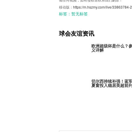
移动版：
https://m.hszmy.com/live/33863784-2
标签：
暂无标签
球会友谊资讯
欧洲超级杯是什么？
义详解
切尔西持续补强！蓝
夏窗投入稳居英超前
巴黎全力追逐米卡·戈
引发欧冠豪门争夺