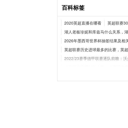
百科标签
追梦格林一年合同留守勇
2020英超直播在哪看
英超联赛3
继续搭档库里
湖人老板珍妮和库兹马什么关系，
2026年墨西哥世界杯抽签结果及相
英超联赛历史进球最多的比赛，英超
官方官宣！纽卡斯尔联
巴，新援身披8号战袍
2022/23赛季德甲联赛逐队前瞻
哈登四点背规则什么梗，哈登研究
梅西加冕迈阿密队史射手王，再次刷
热刺什么时候成立的
湖人52号是
德甲联赛多特蒙德2022/23赛季赛程
阿森纳历届主教练
巴萨六冠王是
cba手机直播有哪里能看
意甲联赛
勇士73胜是什么意思，勇士73胜是