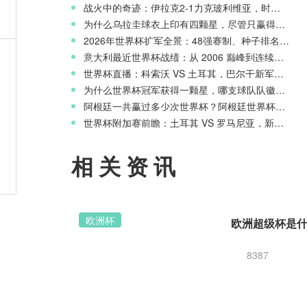
战火中的奇迹：伊拉克2-1力克玻利维亚，时隔40年重返世界杯舞台
为什么乌拉圭球衣上印有四颗星，尽管只赢得两次世界杯冠军？
2026年世界杯扩军全景：48强赛制、种子排名与淘汰赛新规则
天才
意大利最近世界杯战绩：从 2006 巅峰到连续三届无缘正赛的沉沦
世界杯直播：科索沃 VS 土耳其，巴尔干新军迎战星月军团
为什么世界杯冠军获得一颗星，哪支球队队徽上星星最多？
阿根廷一共赢过多少次世界杯？阿根廷世界杯历史战绩一览
世界杯附加赛前瞻：土耳其 VS 罗马尼亚，新月之星主场冲击世界杯
赛季
相关资讯
欧洲杯
8387