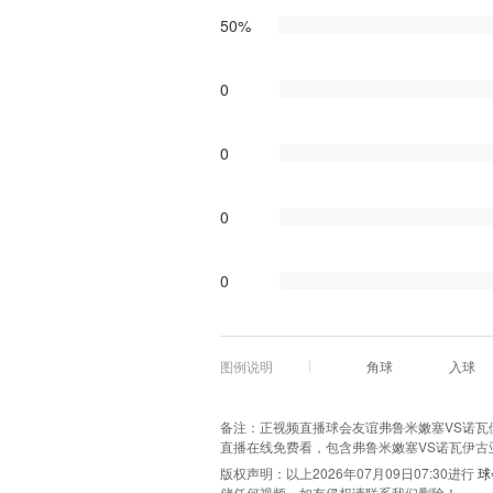
50%
0
0
0
0
图例说明
角球
入球
备注：正视频直播球会友谊弗鲁米嫩塞VS诺瓦伊古
直播在线免费看，包含弗鲁米嫩塞VS诺瓦伊古
版权声明：以上2026年07月09日07:30进行
球
储任何视频，如有侵权请联系我们删除！