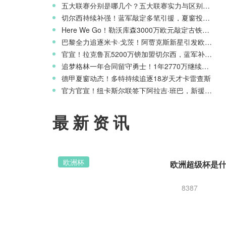
五大联赛分别是哪几个？五大联赛实力与区别科普
切尔西持续补强！蓝军敲定多笔引援，夏窗投入稳居英超前列
Here We Go！勒沃库森3000万欧元敲定古铁雷斯，寻找格里马尔多继任者
巴黎全力追逐米卡·戈茨！阿贾克斯新星引发欧冠豪门争夺
官宣！拉克鲁瓦5200万镑加盟切尔西，蓝军补强后防线
追梦格林一年合同留守勇士！1年2770万继续搭档库里
德甲夏窗动态！多特持续追逐18岁天才卡雷查斯
官方官宣！纽卡斯尔联签下阿拉吉·班巴，新援身披8号战袍
最新资讯
欧洲杯
8387