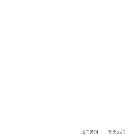
速度是多少
欧冠豪门拥有最好的球衣？2
辽宁队主教练是谁，cba辽宁队主教练
热门类别：
暂无热门