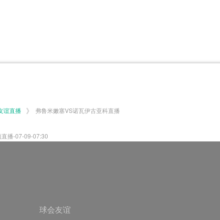
体育百科
CCTV5
体育直播
洲预选
世界杯
欧洲预选
日职联
甲
美洲杯
韩K联
NBA
超
中超
墨西联
欧国联
》
友谊直播
弗鲁米嫩塞VS诺瓦伊古亚科直播
07-09-07:30
球会友谊