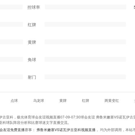
控球率
红牌
黄牌
角球
射门
点球
乌龙球
黄牌
红牌
两黄变红
亚科，极光体育球会友谊视频直播07-09-07:30球会友谊 弗鲁米嫩塞VS诺瓦伊古
亚科球队阵容分析和比赛球迷文字直播交流。
会友谊免费直播
赛事：
弗鲁米嫩塞VS诺瓦伊古亚科视频直播
， 均为外部调用，本站