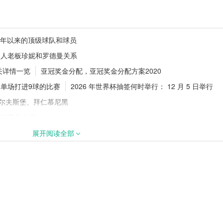
士！1年2770万
德甲夏窗动态！多特持续追逐18岁
0年以来的顶级球队和球员
卡雷查斯
湖人老板珍妮和罗德曼关系
关详情一览
亚冠奖金分配，亚冠奖金分配方案2020
单场打进9球的比赛
2026 年世界杯抽签何时举行： 12 月 5 日举行
签下阿拉吉·班
2026/27五大联赛开赛时间汇总！新
赛程官宣
：沃尔夫斯堡、拜仁慕尼黑
规则是什么梗
新了历史夺冠次数纪录‌
英超利物浦历史最佳射手：萨拉赫的进球传奇
展开阅读全部
谁
cba每节可以上几个外援
，多特蒙德2022/23赛季赛程表
皇家马德里是哪个联赛
哪一年，巴萨六冠王是什么时候
谢菲尔德联是英超球队吗
尤文图斯2022/23赛季赛程，尤文图斯2022/23赛季赛程表
哪一年
荷兰队为何从未赢过世界杯冠军，荷兰队拿过几次世界杯亚军