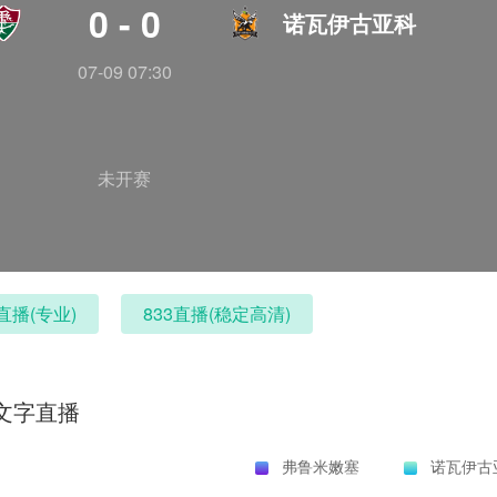
0 - 0
诺瓦伊古亚科
07-09 07:30
未开赛
直播(专业)
833直播(稳定高清)
文字直播
弗鲁米嫩塞
诺瓦伊古