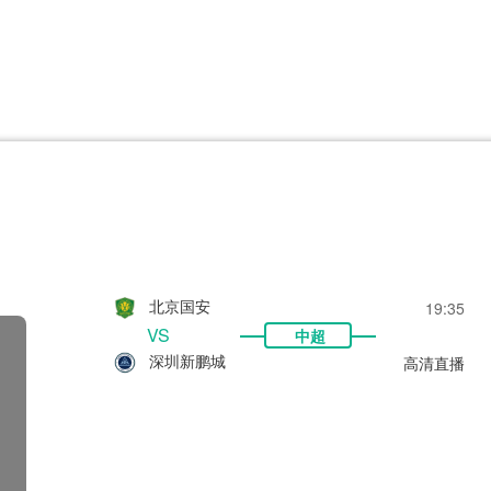
CBA
日职乙
意甲
欧联杯
巴西甲
瑞典超
非洲杯
阿甲
欧洲杯
北京国安
19:35
VS
中超
深圳新鹏城
高清直播