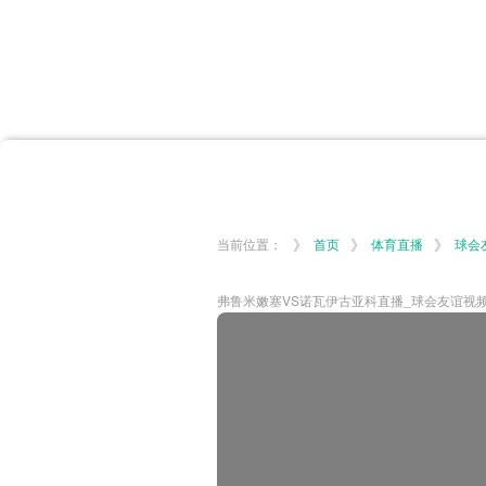
首页
体育资讯
所有联赛
大洋预选
非洲预选
亚
英超
德甲
西甲
法
挪超
俄超
欧冠
澳
》
》
》
当前位置：
首页
体育直播
球会
弗鲁米嫩塞VS诺瓦伊古亚科直播_球会友谊视频直播-