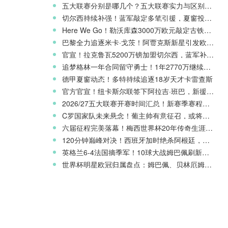
五大联赛分别是哪几个？五大联赛实力与区别科普
切尔西持续补强！蓝军敲定多笔引援，夏窗投入稳居英超前列
Here We Go！勒沃库森3000万欧元敲定古铁雷斯，寻找格里马尔多继任者
巴黎全力追逐米卡·戈茨！阿贾克斯新星引发欧冠豪门争夺
官宣！拉克鲁瓦5200万镑加盟切尔西，蓝军补强后防线
追梦格林一年合同留守勇士！1年2770万继续搭档库里
德甲夏窗动态！多特持续追逐18岁天才卡雷查斯
官方官宣！纽卡斯尔联签下阿拉吉·班巴，新援身披8号战袍
2026/27五大联赛开赛时间汇总！新赛季赛程官宣
C罗国家队未来悬念！葡主帅有意征召，或将出战欧国联
六届征程完美落幕！梅西世界杯20年传奇生涯完整回顾
120分钟巅峰对决！西班牙加时绝杀阿根廷，斩获2026世界杯冠军
英格兰6-4法国摘季军！10球大战姆巴佩刷新世界杯纪录
世界杯明星欧冠归属盘点：姆巴佩、贝林厄姆新赛季欧战前景