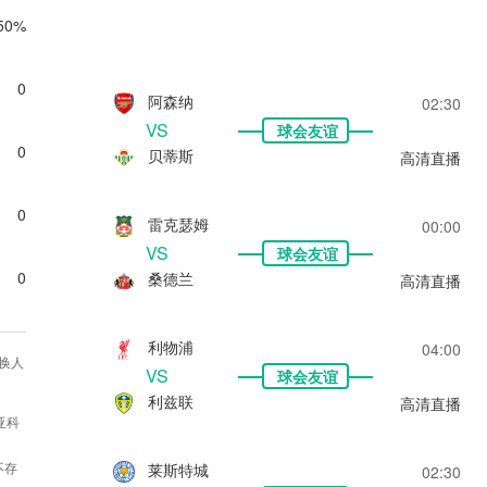
50%
0
阿森纳
02:30
VS
球会友谊
0
贝蒂斯
高清直播
0
雷克瑟姆
00:00
VS
球会友谊
0
桑德兰
高清直播
利物浦
04:00
换人
VS
球会友谊
利兹联
高清直播
亚科
不存
莱斯特城
02:30