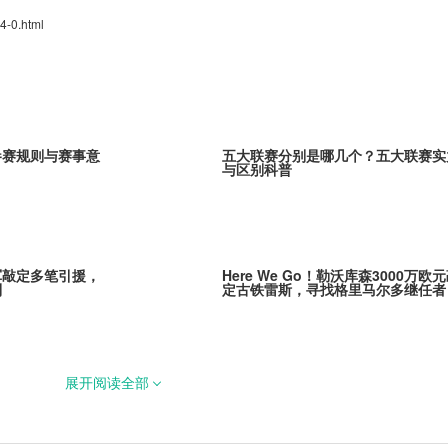
4-0.html
参赛规则与赛事意
五大联赛分别是哪几个？五大联赛实
与区别科普
军敲定多笔引援，
Here We Go！勒沃库森3000万欧
列
定古铁雷斯，寻找格里马尔多继任者
展开阅读全部
茨！阿贾克斯新星
官宣！拉克鲁瓦5200万镑加盟切尔
蓝军补强后防线