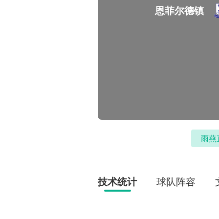
恩菲尔德镇
雨燕
技术统计
球队阵容